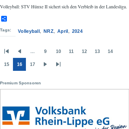
Volleyball: STV Hünxe II sichert sich den Verbleib in der Landesliga.
S
h
a
Tags
Volleyball
NRZ
April
2024
r
e
…
9
10
11
12
13
14
Seitennummerierung
Erste
Vorherige
Page
Page
Page
Page
Page
Page
Seite
Seite
15
16
17
Page
Page
Page
Nächste
Letzte
Seite
Seite
Premium Sponsoren