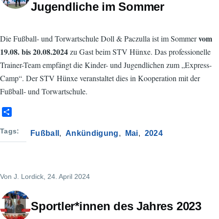
Jugendliche im Sommer
vom
Die Fußball- und Torwartschule Doll & Paczulla ist im Sommer
19.08. bis 20.08.2024
zu Gast beim STV Hünxe. Das professionelle
Trainer-Team empfängt die Kinder- und Jugendlichen zum „Express-
Camp“. Der STV Hünxe veranstaltet dies in Kooperation mit der
Fußball- und Torwartschule.
S
h
a
Tags
Fußball
Ankündigung
Mai
2024
r
e
Von
J. Lordick
, 24. April 2024
Sportler*innen des Jahres 2023