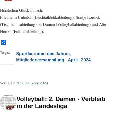
Herzlichen Glückwunsch:
Friedhelm Unterloh (Leichtathletikabteilung), Sontje Lordick
(Tischtennisabteilung), 3. Damen (Volleyballabteilung) und Alte
Herren (Fußballabteilung).
S
h
a
Tags
Sportler:innen des Jahres
r
Mitgliederversammlung
April
2024
e
Von
J. Lordick
, 24. April 2024
Volleyball: 2. Damen - Verbleib
in der Landesliga