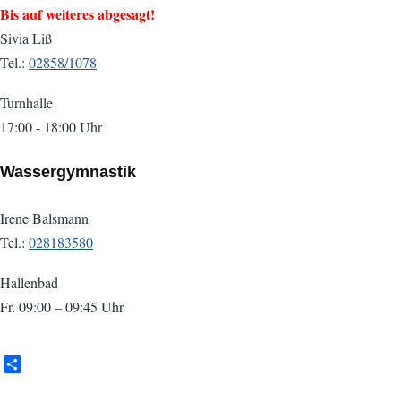
Bis auf weiteres abgesagt!
Sivia Liß
Tel.:
02858/1078
Turnhalle
17:00 - 18:00 Uhr
Wassergymnastik
Irene Balsmann
Tel.:
028183580
Hallenbad
Fr. 09:00 – 09:45 Uhr
S
h
a