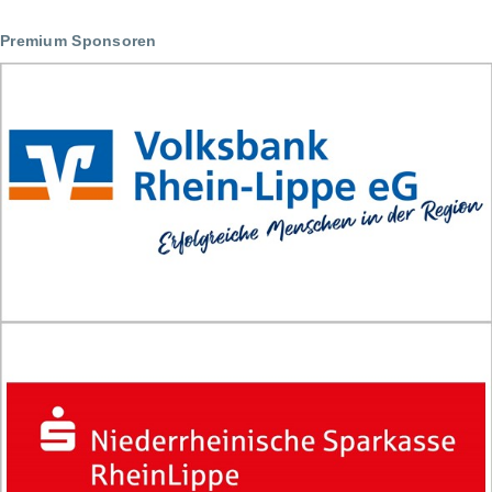
r
Premium Sponsoren
e