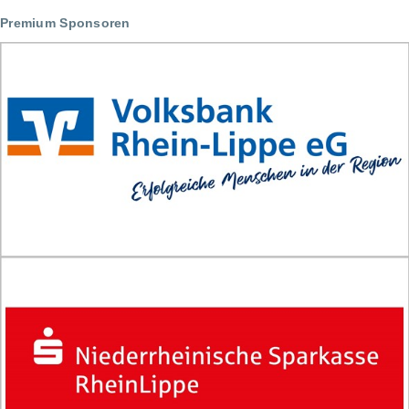
das
Premium Sponsoren
Blättern
im
Buch
Einladung
Abteilungsversammlung
Tischtennis