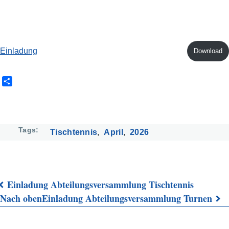
Einladung
Download
S
h
a
r
e
Tags
Tischtennis
April
2026
Einladung Abteilungsversammlung Tischtennis
Links
Nach oben
Einladung Abteilungsversammlung Turnen
für