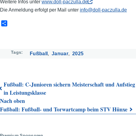
Weitere Infos unter
www.doll-paczulla.de
Die Anmeldung erfolgt per Mail unter
info@doll-paczulla.de
S
h
a
r
e
Tags
Fußball
Januar
2025
Fußball: C-Junioren sichern Meisterschaft und Aufstieg
Links
in Leistungsklasse
Nach oben
für
Fußball: Fußball- und Torwartcamp beim STV Hünxe
das
Blättern
im
Premium Sponsoren