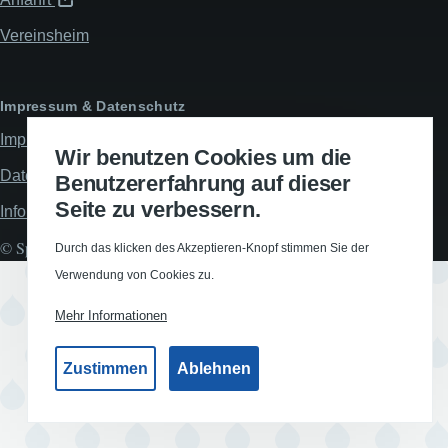
Vereinsheim
Impressum & Datenschutz
Impressum
Wir benutzen Cookies um die
Datenschutzerklärung
Benutzererfahrung auf dieser
Seite zu verbessern.
Informationspflichten
© Spiel- und Turnverein Hünxe 1912 e.V., All rights reserved.
Durch das klicken des Akzeptieren-Knopf stimmen Sie der
Verwendung von Cookies zu.
Mehr Informationen
Zustimmen
Ablehnen