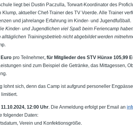
chule liegt bei Dustin Paczulla, Torwart-Koordinator des Profic
n Klump, aktueller Chef-Trainer des TV Voerde. Alle Trainer ver
nzen und jahrelange Erfahrung im Kinder- und Jugendfußball.
s die Kinder- und Jugendlichen viel Spaß beim Feriencamp haben
im alltäglichen Trainingsbetrieb nicht abgebildet werden mitneh
mp.
0 Euro
pro Teilnehmer
, für Mitglieder des STV Hünxe 105,99 
eistungen sind zum Beispiel die Getränke, das Mittagessen, Obs
ng.
 lohnt sich, denn das Camp ist aufgrund personeller Engpässe
imitiert.
r
11.10.2024, 12:00 Uhr
. Die Anmeldung erfolgt per Email an
in
 folgender Daten:
tsdatum, Verein und Konfektionsgröße.