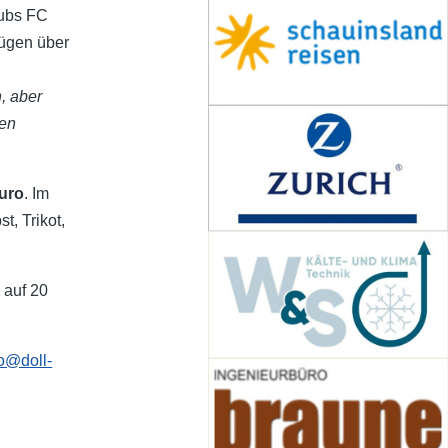
lubs FC
fügen über
, aber
men
Euro
. Im
t, Trikot,
 auf 20
fo@doll-