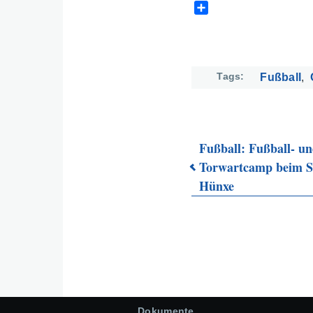
S
h
a
r
e
Tags
Fußball
Fußball: Fußball- u
Torwartcamp beim 
Links
Hünxe
für
das
Blättern
Dokumente