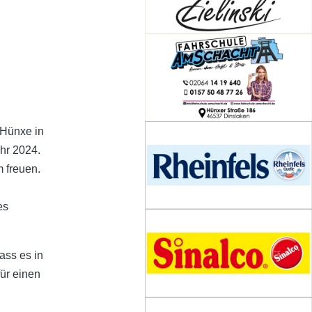
 Hünxe in
hr 2024.
 freuen.
es
ass es in
ür einen