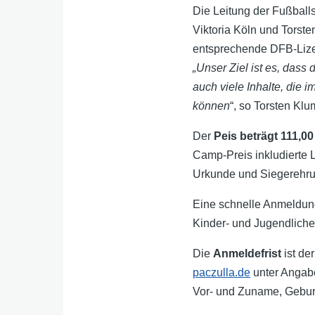
Die Leitung der Fußballs
Viktoria Köln und Torste
entsprechende DFB-Lize
„Unser Ziel ist es, das
auch viele Inhalte, die 
können
“, so Torsten Klu
Der
Peis beträgt 111,0
Camp-Preis inkludierte L
Urkunde und Siegerehru
Eine schnelle Anmeldung
Kinder- und Jugendliche l
Die
Anmeldefrist
ist de
paczulla.de
unter Angabe
Vor- und Zuname, Gebur