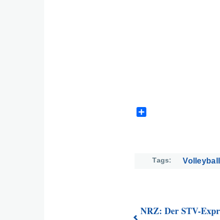
S
h
a
r
e
Tags
Volleybal
NRZ: Der STV-Expr