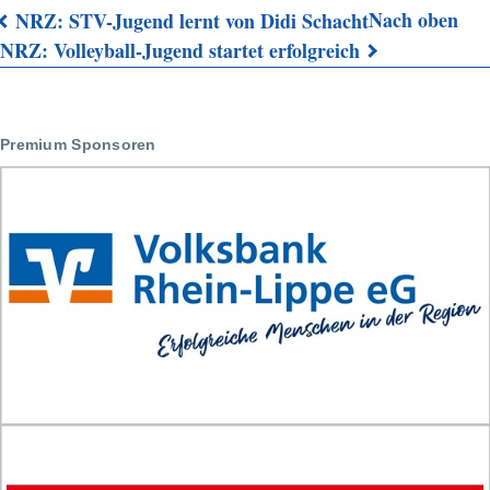
Nach oben
NRZ: STV-Jugend lernt von Didi Schacht
Links
NRZ: Volleyball-Jugend startet erfolgreich
für
das
Premium Sponsoren
Blättern
im
Buch
NRZ:
Spitzenduell
auf
dem
Weg
Richtung