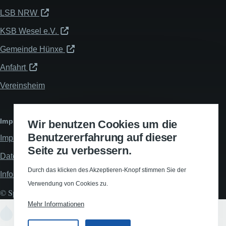
LSB NRW
KSB Wesel e.V.
Gemeinde Hünxe
Anfahrt
Vereinsheim
Impressum & Datenschutz
Wir benutzen Cookies um die
Benutzererfahrung auf dieser
Impressum
Seite zu verbessern.
Datenschutzerklärung
Durch das klicken des Akzeptieren-Knopf stimmen Sie der
Informationspflichten
Verwendung von Cookies zu.
© Spiel- und Turnverein Hünxe 1912 e.V., All rights reserved.
Mehr Informationen