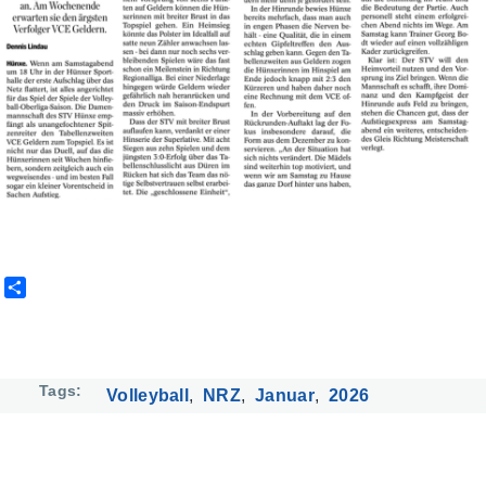
S
h
a
r
e
Tags
Volleyball
NRZ
Januar
2026