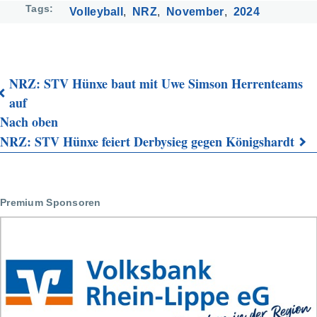
Tags
Volleyball
NRZ
November
2024
NRZ: STV Hünxe baut mit Uwe Simson Herrenteams
Links
auf
Nach oben
für
NRZ: STV Hünxe feiert Derbysieg gegen Königshardt
das
Blättern
im
Premium Sponsoren
Buch
NRZ:
STV
Hünxe