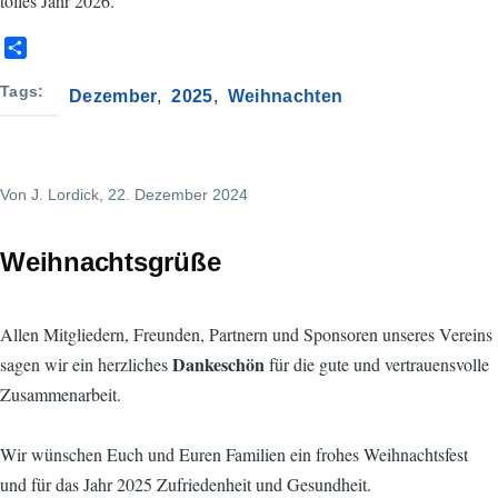
tolles Jahr 2026.
S
h
a
Tags
Dezember
2025
Weihnachten
r
e
Von
J. Lordick
, 22. Dezember 2024
Weihnachtsgrüße
Allen Mitgliedern, Freunden, Partnern und Sponsoren unseres Vereins
Dankeschön
sagen wir ein herzliches
für die gute und vertrauensvolle
Zusammenarbeit.
Wir wünschen Euch und Euren Familien ein frohes Weihnachtsfest
und für das Jahr 2025 Zufriedenheit und Gesundheit.