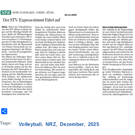
S
h
a
Tags
Volleyball
NRZ
Dezember
2025
r
e