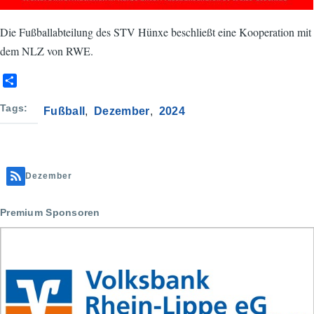
Die Fußballabteilung des STV Hünxe beschließt eine Kooperation mit
dem NLZ von RWE.
S
h
a
Tags
Fußball
Dezember
2024
r
e
Dezember
Premium Sponsoren