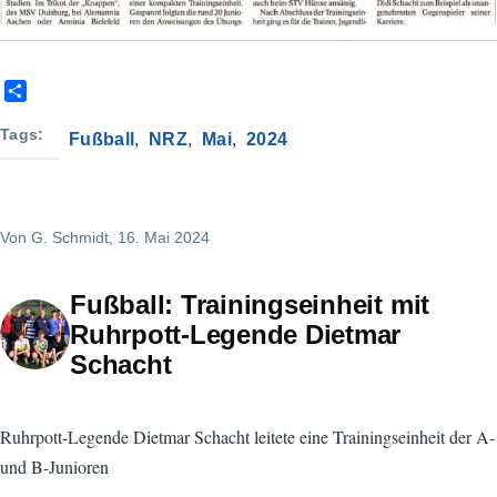
S
h
a
Tags
Fußball
NRZ
Mai
2024
r
e
Von
G. Schmidt
, 16. Mai 2024
Fußball: Trainingseinheit mit
Ruhrpott-Legende Dietmar
Schacht
Ruhrpott-Legende Dietmar Schacht leitete eine Trainingseinheit der A-
und B-Junioren