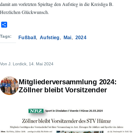
damit am vorletzten Spieltag den Aufstieg in die Kreisliga B.
Herzlichen Glückwunsch.
S
h
a
Tags
Fußball
Aufstieg
Mai
2024
r
e
Von
J. Lordick
, 14. Mai 2024
Mitgliederversammlung 2024:
Zöllner bleibt Vorsitzender