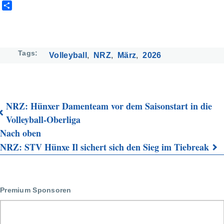
S
h
a
r
e
Tags
Volleyball
NRZ
März
2026
NRZ: Hünxer Damenteam vor dem Saisonstart in die
Links
Volleyball-Oberliga
Nach oben
für
NRZ: STV Hünxe Il sichert sich den Sieg im Tiebreak
das
Blättern
im
Premium Sponsoren
Buch