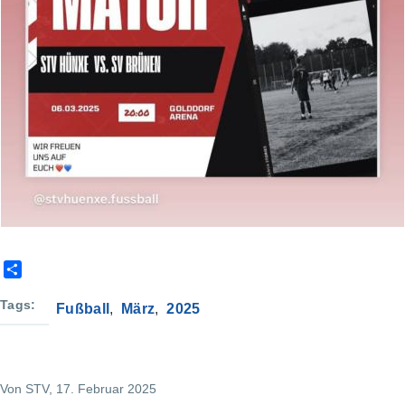
S
h
a
Tags
Fußball
März
2025
r
e
Von
STV
, 17. Februar 2025