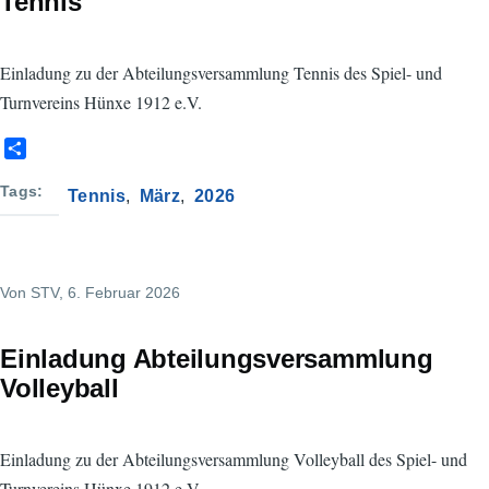
Tennis
Einladung zu der Abteilungsversammlung Tennis des Spiel- und
Turnvereins Hünxe 1912 e.V.
S
h
a
Tags
Tennis
März
2026
r
e
Von
STV
, 6. Februar 2026
Einladung Abteilungsversammlung
Volleyball
Einladung zu der Abteilungsversammlung Volleyball des Spiel- und
Turnvereins Hünxe 1912 e.V.