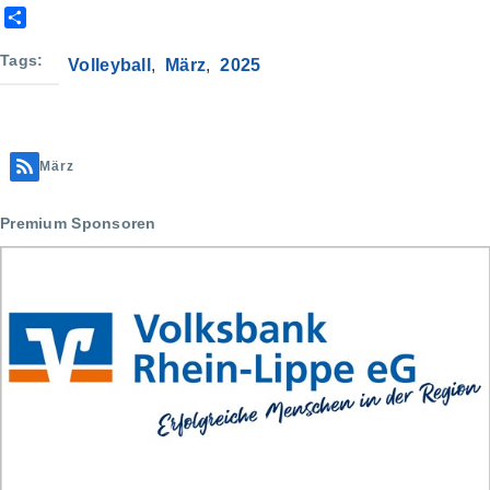
S
h
a
Tags
Volleyball
März
2025
r
e
März
Premium Sponsoren