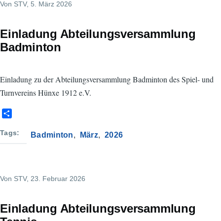
Von
STV
, 5. März 2026
Einladung Abteilungsversammlung
Badminton
Einladung zu der Abteilungsversammlung Badminton des Spiel- und
Turnvereins Hünxe 1912 e.V.
S
h
a
Tags
Badminton
März
2026
r
e
Von
STV
, 23. Februar 2026
Einladung Abteilungsversammlung