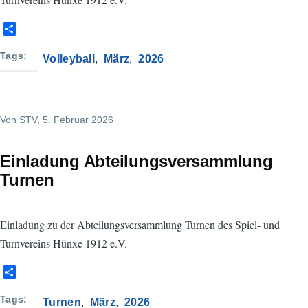
S
h
a
Tags
Volleyball
März
2026
r
e
Von
STV
, 5. Februar 2026
Einladung Abteilungsversammlung
Turnen
Einladung zu der Abteilungsversammlung Turnen des Spiel- und
Turnvereins Hünxe 1912 e.V.
S
h
a
Tags
Turnen
März
2026