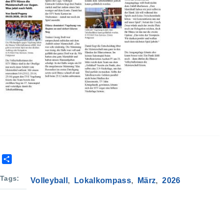
S
h
a
Tags
Volleyball
Lokalkompass
März
2026
r
e