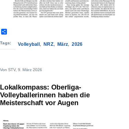
S
h
a
Tags
Volleyball
NRZ
März
2026
r
e
Von
STV
, 9. März 2026
Lokalkompass: Oberliga-
Volleyballerinnen haben die
Meisterschaft vor Augen