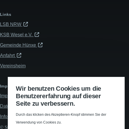
Links
LSB NRW
KSB Wesel e.V.
Gemeinde Hünxe
Anfahrt
Vereinsheim
Impressum & Datenschutz
Wir benutzen Cookies um die
Benutzererfahrung auf dieser
Impressum
Seite zu verbessern.
Datenschutzerklärung
Durch das klicken des Akzeptieren-Knopf stimmen Sie der
Informationspflichten
Verwendung von Cookies zu.
© Spiel- und Turnverein Hünxe 1912 e.V., All rights reserved.