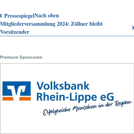
Nach oben
Pressespiegel
Links
Mitgliederversammlung 2024: Zöllner bleibt
Vorsitzender
für
das
Blättern
Premium Sponsoren
im
Buch
Lokalkompass:
Oberliga-
Volleyballerinnen
haben
die