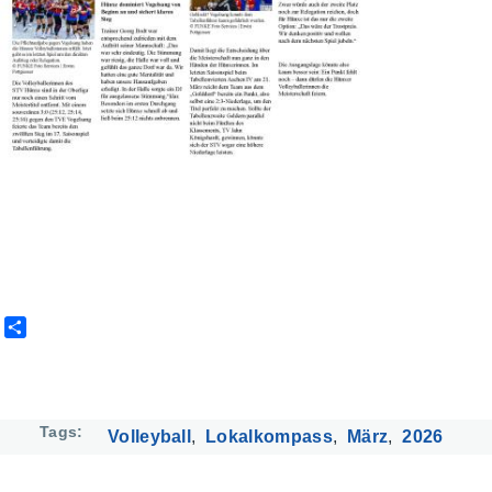
S
h
a
r
e
Tags
Volleyball
Lokalkompass
März
2026