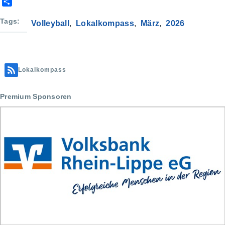
S
h
a
Tags
Volleyball
Lokalkompass
März
2026
r
e
Lokalkompass
Premium Sponsoren