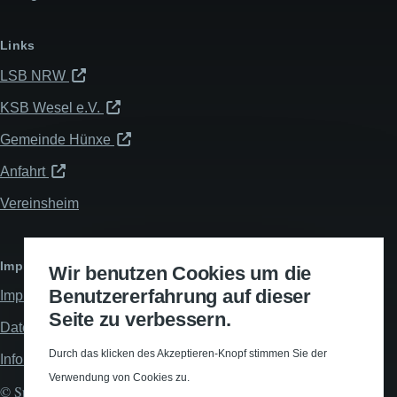
Links
LSB NRW
KSB Wesel e.V.
Gemeinde Hünxe
Anfahrt
Vereinsheim
Impressum & Datenschutz
Wir benutzen Cookies um die
Benutzererfahrung auf dieser
Impressum
Seite zu verbessern.
Datenschutzerklärung
Durch das klicken des Akzeptieren-Knopf stimmen Sie der
Informationspflichten
Verwendung von Cookies zu.
© Spiel- und Turnverein Hünxe 1912 e.V., All rights reserved.