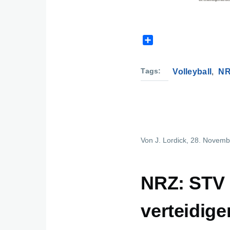
S
h
a
r
Tags
Volleyball
N
e
Von
J. Lordick
, 28. Novemb
NRZ: STV 
verteidige