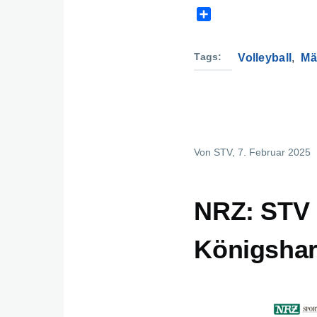
S
h
a
r
Tags
Volleyball
Mä
e
Von
STV
, 7. Februar 2025
NRZ: STV 
Königshar