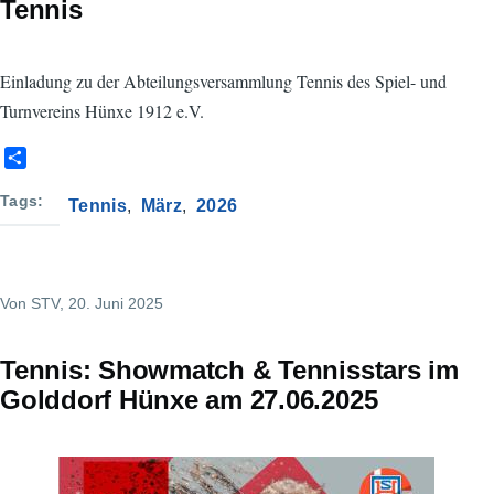
Tennis
Einladung zu der Abteilungsversammlung Tennis des Spiel- und
Turnvereins Hünxe 1912 e.V.
S
h
a
Tags
Tennis
März
2026
r
e
Von
STV
, 20. Juni 2025
Tennis: Showmatch & Tennisstars im
Golddorf Hünxe am 27.06.2025