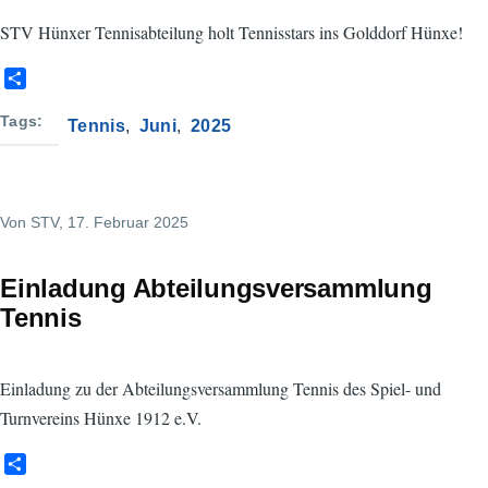
STV Hünxer Tennisabteilung holt Tennisstars ins Golddorf Hünxe!
S
h
a
Tags
Tennis
Juni
2025
r
e
Von
STV
, 17. Februar 2025
Einladung Abteilungsversammlung
Tennis
Einladung zu der Abteilungsversammlung Tennis des Spiel- und
Turnvereins Hünxe 1912 e.V.
S
h