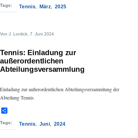
a
Tags
Tennis
März
2025
r
e
Von
J. Lordick
, 7. Juni 2024
Tennis: Einladung zur
außerordentlichen
Abteilungsversammlung
Einladung zur außerordentlichen Abteilungsversammlung der
Abteilung Tennis
S
h
a
Tags
Tennis
Juni
2024
r
e