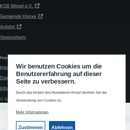
KSB Wesel e.V.
Gemeinde Hünxe
Anfahrt
Vereinsheim
Impressum & Datenschutz
Wir benutzen Cookies um die
Impressum
Benutzererfahrung auf dieser
Datenschutzerklärung
Seite zu verbessern.
Informationspflichten
Durch das klicken des Akzeptieren-Knopf stimmen Sie der
© Spiel- und Turnverein Hünxe 1912 e.V., All rights reserved.
Verwendung von Cookies zu.
Mehr Informationen
Zustimmen
Ablehnen