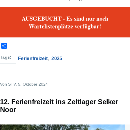
AUSGEBUCHT - Es sind nur noch
Wartelistenplätze verfügbar!
S
h
a
Tags
Ferienfreizeit
2025
r
e
Von
STV
, 5. Oktober 2024
12. Ferienfreizeit ins Zeltlager Selker
Noor