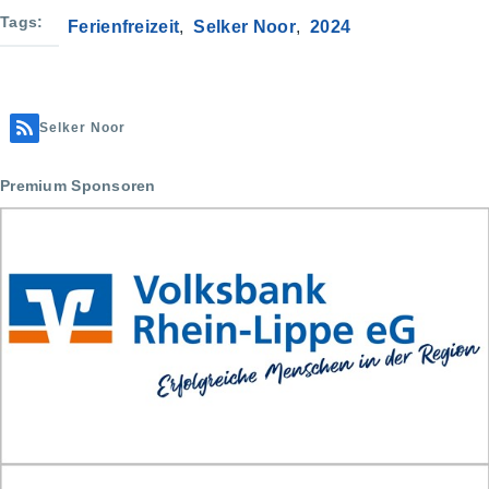
a
Tags
Ferienfreizeit
Selker Noor
2024
r
e
Selker Noor
Premium Sponsoren