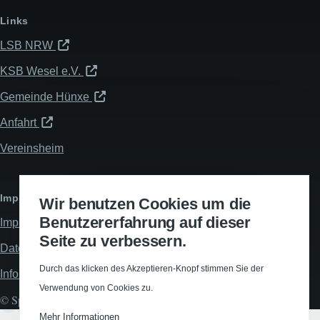
Links
LSB NRW
KSB Wesel e.V.
Gemeinde Hünxe
Anfahrt
Vereinsheim
Impressum & Datenschutz
Wir benutzen Cookies um die
Benutzererfahrung auf dieser
Impressum
Seite zu verbessern.
Datenschutzerklärung
Durch das klicken des Akzeptieren-Knopf stimmen Sie der
Informationspflichten
Verwendung von Cookies zu.
© Spiel- und Turnverein Hünxe 1912 e.V., All rights reserved.
Mehr Informationen