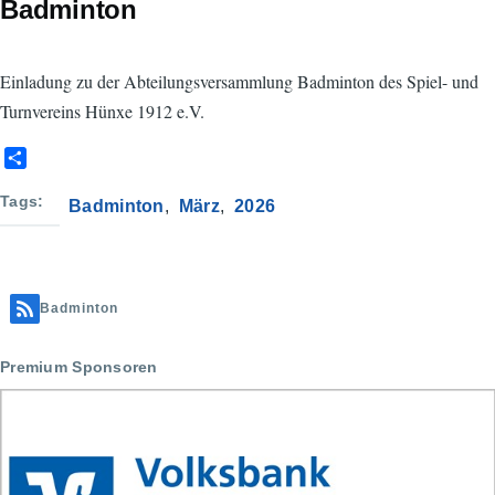
Badminton
Einladung zu der Abteilungsversammlung Badminton des Spiel- und
Turnvereins Hünxe 1912 e.V.
S
h
a
Tags
Badminton
März
2026
r
e
Badminton
Premium Sponsoren